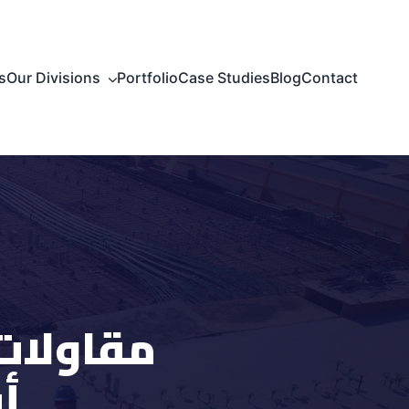
s
Our Divisions
Portfolio
Case Studies
Blog
Contact
مقاولات 
أف