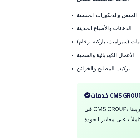
الجبس والديكورات الجبسية
الدهانات والأصباغ الحديثة
ات (سيراميك، باركيه، رخام)
الأعمال الكهربائية والصحية
تركيب المطابخ والخزائن
في CMS GROUP، نقدم جميع هذه الخدمات تحت سقف واحد - من التصميم الأولي حتى تسليم المفتاح. فريقنا