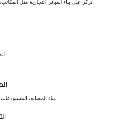
تركز على بناء المباني التجارية مثل المكاتب، المحلات، والمراكز التجارية.
الص
2.3
بناء المصانع، المستودعات، والمنشآت الصناعية الكبيرة.
2.4